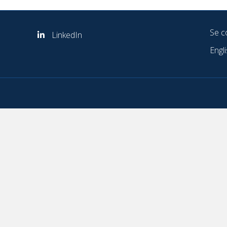
Se c
LinkedIn
Engl